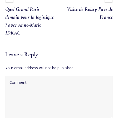
Quel Grand Paris
Visite de Roissy Pays de
demain pour la logistique
France
? avec Anne-Marie
IDRAC
Leave a Reply
Your email address will not be published.